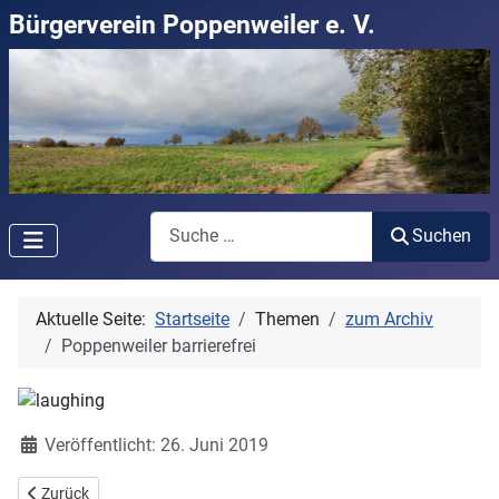
Bürgerverein Poppenweiler e. V.
Suchen
Suchen
Aktuelle Seite:
Startseite
Themen
zum Archiv
Poppenweiler barrierefrei
Details
Veröffentlicht: 26. Juni 2019
Vorheriger Beitrag: Schwäbisch für Raigschmeggde
Zurück